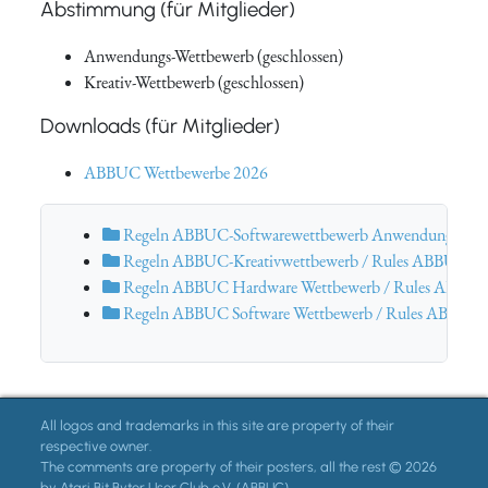
Abstimmung (für Mitglieder)
Anwendungs-Wettbewerb (geschlossen)
Kreativ-Wettbewerb (geschlossen)
Downloads (für Mitglieder)
ABBUC Wettbewerbe 2026
Regeln ABBUC-Softwarewettbewerb Anwendungen / R
Regeln ABBUC-Kreativwettbewerb / Rules ABBUC Cre
Regeln ABBUC Hardware Wettbewerb / Rules ABBUC
Regeln ABBUC Software Wettbewerb / Rules ABBUC S
All logos and trademarks in this site are property of their
respective owner.
The comments are property of their posters, all the rest © 2026
by Atari Bit Byter User Club e.V. (ABBUC)